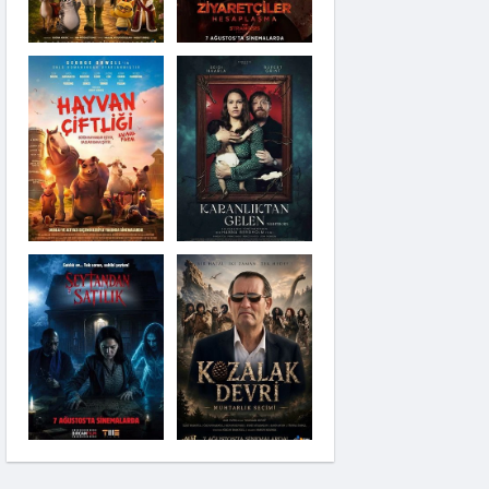
Karanlıktan Gelen
Şeytandan Satılık
Kozalak Devri
Moana