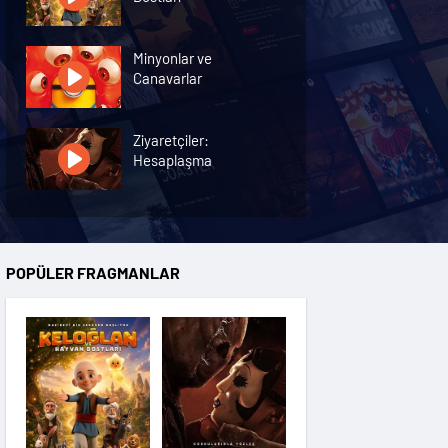
Minyonlar ve
Canavarlar
Ziyaretçiler:
Hesaplaşma
Nasreddin Hoca:
Zaman Yolcusu 4
POPÜLER FRAGMANLAR
Oyuncak Hikayesi 5
Hayvan Çiftliği