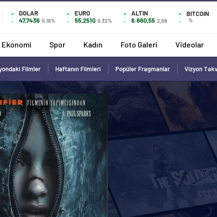
DOLAR
EURO
ALTIN
BITCOIN
47,7436
55,2510
6.660,55
%
0.18%
0.32%
2,59
Ekonomi
Spor
Kadın
Foto Galeri
Videolar
yondaki Filmler
Haftanın Filmleri
Popüler Fragmanlar
Vizyon Tak