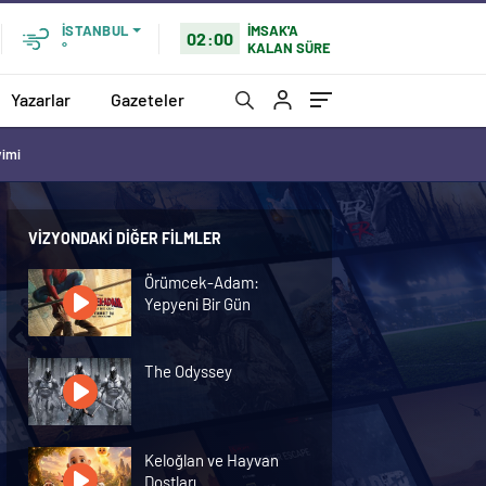
İMSAK'A
İSTANBUL
02:00
KALAN SÜRE
°
Yazarlar
Gazeteler
vimi
VIZYONDAKI DIĞER FILMLER
Örümcek-Adam:
Yepyeni Bir Gün
The Odyssey
Keloğlan ve Hayvan
Dostları