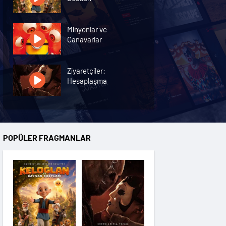
Minyonlar ve
Canavarlar
Ziyaretçiler:
Hesaplaşma
Nasreddin Hoca:
Zaman Yolcusu 4
POPÜLER FRAGMANLAR
Oyuncak Hikayesi 5
Hayvan Çiftliği