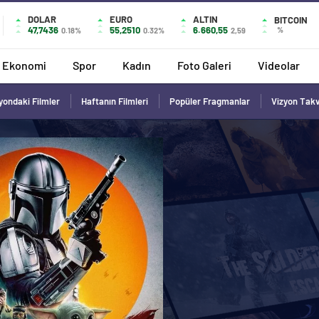
DOLAR
EURO
ALTIN
BITCOIN
47,7436
55,2510
6.660,55
%
0.18%
0.32%
2,59
Ekonomi
Spor
Kadın
Foto Galeri
Videolar
yondaki Filmler
Haftanın Filmleri
Popüler Fragmanlar
Vizyon Tak