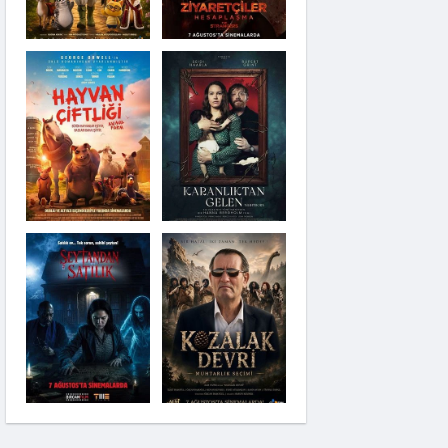
Karanlıktan Gelen
Şeytandan Satılık
Kozalak Devri
Moana