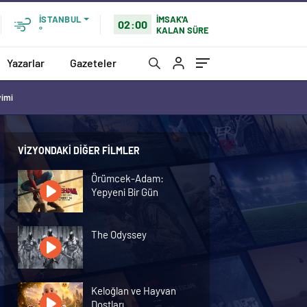
İMSAK'A
İSTANBUL
02:00
KALAN SÜRE
°
Yazarlar
Gazeteler
vimi
VIZYONDAKI DIĞER FILMLER
Örümcek-Adam:
Yepyeni Bir Gün
The Odyssey
Keloğlan ve Hayvan
Dostları