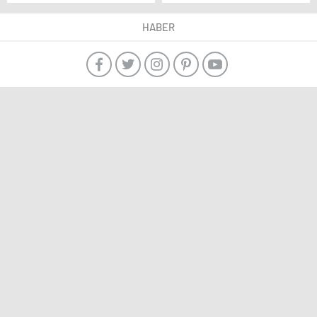
karşılaşıyor
Moskova’da yapılacak
HABER