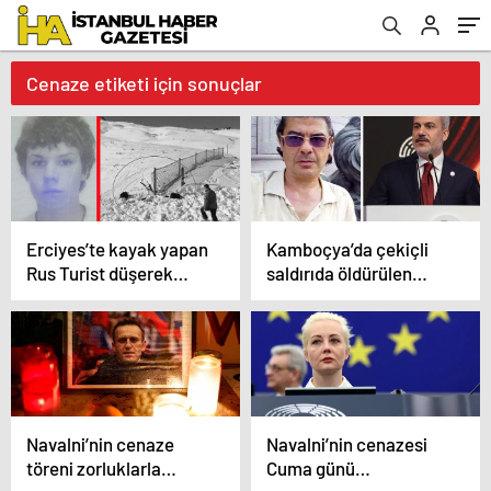
Cenaze etiketi için sonuçlar
Erciyes’te kayak yapan
Kamboçya’da çekiçli
Rus Turist düşerek
saldırıda öldürülen
hayatını kaybetmişti:
Türk için Bakan Fidan
Cenazesi ülkesine
devreye girdi
gönderildi!
Navalni’nin cenaze
Navalni’nin cenazesi
töreni zorluklarla
Cuma günü