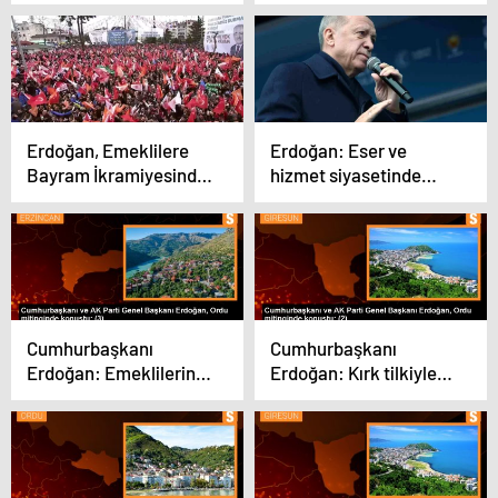
fındığı bitirdi!
hayatını kaybetti
Erdoğan, Emeklilere
Erdoğan: Eser ve
Bayram İkramiyesinde
hizmet siyasetinde
Artış Yapacak
bizimle yarışacak
kimse yok
Cumhurbaşkanı
Cumhurbaşkanı
Erdoğan: Emeklilerin
Erdoğan: Kırk tilkiyle
bayram ikramiyesi 3
önümüzü kesmek
bin liraya çıkacak
isteyenlerin sonu
hayırlı olmadı