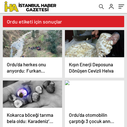
Ordu etiketi için sonuçlar
Ordu’da herkes onu
Kışın Enerji Deposuna
arıyordu: Furkan
Dönüşen Cevizli Helva
Gündoğdu dere
yatağında bulundu!
Kokarca böceği tarıma
Ordu’da otomobilin
bela oldu: Karadeniz’de
çarptığı 3 çocuk annesi