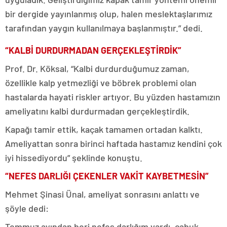
bir dergide yayınlanmış olup, halen meslektaşlarımız
tarafından yaygın kullanılmaya başlanmıştır.” dedi.
“KALBİ DURDURMADAN GERÇEKLEŞTİRDİK”
Prof. Dr. Köksal, “Kalbi durdurduğumuz zaman,
özellikle kalp yetmezliği ve böbrek problemi olan
hastalarda hayati riskler artıyor. Bu yüzden hastamızın
ameliyatını kalbi durdurmadan gerçekleştirdik.
Kapağı tamir ettik, kaçak tamamen ortadan kalktı.
Ameliyattan sonra birinci haftada hastamız kendini çok
iyi hissediyordu” şeklinde konuştu.
“NEFES DARLIĞI ÇEKENLER VAKİT KAYBETMESİN”
Mehmet Şinasi Ünal, ameliyat sonrasını anlattı ve
şöyle dedi:
Temmuz ayından beri nefes darlığım vardı, çabuk