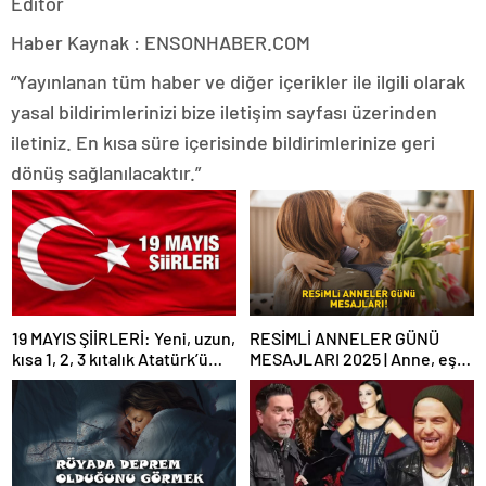
Editor
Haber Kaynak : ENSONHABER.COM
“Yayınlanan tüm haber ve diğer içerikler ile ilgili olarak
yasal bildirimlerinizi bize iletişim sayfası üzerinden
iletiniz. En kısa süre içerisinde bildirimlerinize geri
dönüş sağlanılacaktır.”
19 MAYIS ŞİİRLERİ: Yeni, uzun,
RESİMLİ ANNELER GÜNÜ
kısa 1, 2, 3 kıtalık Atatürk’ü
MESAJLARI 2025 | Anne, eş
Anma Gençlik ve Spor
ve kayınvalideye özel
Bayramı şiirleri…
WhatsApp ve Instagram’da
paylaşabileceğiniz en güzel
Anneler Günü mesajları