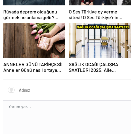
Rüyada deprem olduğunu
O Ses Türkiye oy verme
görmek ne anlama gelir?
sitesi! O Ses Türkiye’nin
Rüyada deprem yaşamak,
sitesi!
hissetmek neye yorumlanır?
ANNELER GÜNÜ TARİHÇESİ!
SAĞLIK OCAĞI ÇALIŞMA
Anneler Günü nasıl ortaya
SAATLERİ 2025: Aile
çıktı?, ilk kez ne zaman
Hekimliği kaçta açılıyor, kaça
kutlandı?
kadar açık? Sağlık ocağı hafta
sonu açık mı?