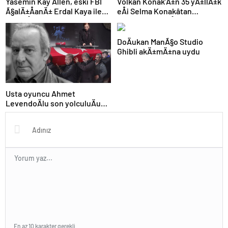
Yasemin Kay Allen, eski FBI
Volkan Konak’Ä±n 35 yÄ±llÄ±k
Ã§alÄ±ÅanÄ± Erdal Kaya ile
eÅi Selma Konakâtan
barÄ±ÅtÄ±!
duygusal paylaÅÄ±m
DoÄukan ManÃ§o Studio
Ghibli akÄ±mÄ±na uydu
Usta oyuncu Ahmet
LevendoÄlu son yolculuÄuna
uÄurlandÄ±
En az 10 karakter gerekli