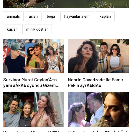
animals
aslan
boğa
hayvanlar alemi
kaplan
kuşlar
minik dostlar
Survivor Murat Ceylan’Ä±n
Nesrin Cavadzade ile Pamir
yeni aÅkÄ± oyuncu Gizem
Pekin ayrÄ±ldÄ±
GÃ¼neÅ Ã§Ä±ktÄ±!