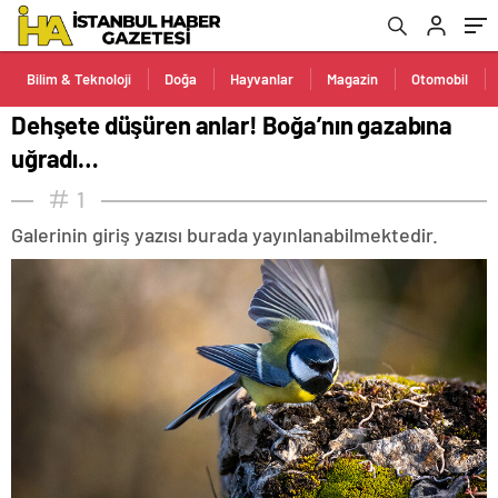
Bilim & Teknoloji
Doğa
Hayvanlar
Magazin
Otomobil
Dehşete düşüren anlar! Boğa’nın gazabına
uğradı…
1
Galerinin giriş yazısı burada yayınlanabilmektedir.