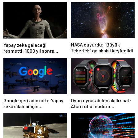
NASA duyurdu: “Büyük
Yapay zeka geleceği
Tekerlek” galaksisi keşfedildi
resmetti: 1000 yıl sonra
insanlar neye benzeyecek?
Google geri adım attı: Yapay
Oyun oynatabilen akıllı saat:
zeka silahlar için
Atari ruhu modern
kullanılabilecek
teknolojiyle buluştu