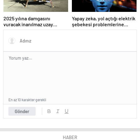
Yapay zeka, yol açtığı elektrik
2025 yılına damgasını
şebekesi problemlerine
vuracak inanılmaz uzay
çözüm bulabilir mi: Nvidia’ya
görevleri
göre; evet
En az 10 karakter gerekli
Gönder
HABER