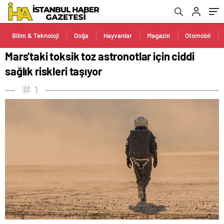
Bilim & Teknoloji
Doğa
Hayvanlar
Magazin
Otomobil
Mars’taki toksik toz astronotlar için ciddi
sağlık riskleri taşıyor
1