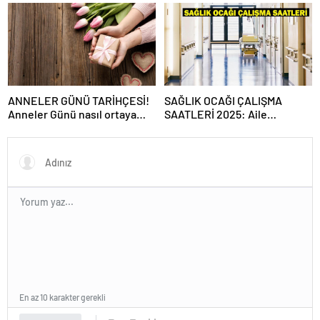
Rüyada deprem yaşamak,
sitesi!
hissetmek neye yorumlanır?
ANNELER GÜNÜ TARİHÇESİ!
SAĞLIK OCAĞI ÇALIŞMA
Anneler Günü nasıl ortaya
SAATLERİ 2025: Aile
çıktı?, ilk kez ne zaman
Hekimliği kaçta açılıyor, kaça
kutlandı?
kadar açık? Sağlık ocağı hafta
sonu açık mı?
En az 10 karakter gerekli