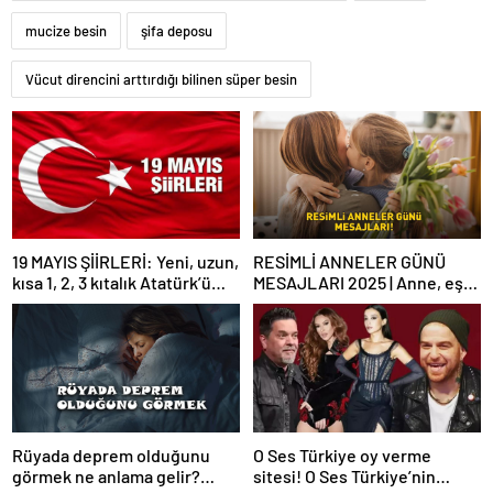
mucize besin
şifa deposu
Vücut direncini arttırdığı bilinen süper besin
19 MAYIS ŞİİRLERİ: Yeni, uzun,
RESİMLİ ANNELER GÜNÜ
kısa 1, 2, 3 kıtalık Atatürk’ü
MESAJLARI 2025 | Anne, eş
Anma Gençlik ve Spor
ve kayınvalideye özel
Bayramı şiirleri…
WhatsApp ve Instagram’da
paylaşabileceğiniz en güzel
Anneler Günü mesajları
Rüyada deprem olduğunu
O Ses Türkiye oy verme
görmek ne anlama gelir?
sitesi! O Ses Türkiye’nin