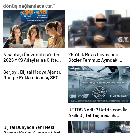
dönüş sağlanılacaktır.”
Nişantaşı Üniversitesi’nden
25 Yıllık Miras Davasında
2026 YKS Adaylarına Çifte
Gözler Temmuz Ayındaki
Güvence: Sabit Ücret ve
Karar Duruşmasına Çevrildi
Kesintisiz Burs
Serjoy : Dijital Medya Ajansı,
Google Reklam Ajansı, SEO
Ajansı ve Web Tasarım Ajansı
UETDS Nedir ? Uetds.com İle
Akıllı Dijital Taşımacılık
Yazılımı
Dijital Dünyada Yeni Nesil
Başarı: Kerim Kılınç ve Viral