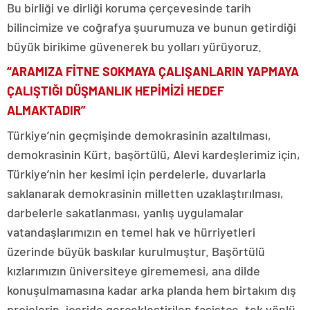
Bu birliği ve dirliği koruma çerçevesinde tarih
bilincimize ve coğrafya şuurumuza ve bunun getirdiği
büyük birikime güvenerek bu yolları yürüyoruz.
“ARAMIZA FİTNE SOKMAYA ÇALIŞANLARIN YAPMAYA
ÇALIŞTIĞI DÜŞMANLIK HEPİMİZİ HEDEF
ALMAKTADIR”
Türkiye’nin geçmişinde demokrasinin azaltılması,
demokrasinin Kürt, başörtülü, Alevi kardeşlerimiz için,
Türkiye’nin her kesimi için perdelerle, duvarlarla
saklanarak demokrasinin milletten uzaklaştırılması,
darbelerle sakatlanması, yanlış uygulamalar
vatandaşlarımızın en temel hak ve hürriyetleri
üzerinde büyük baskılar kurulmuştur. Başörtülü
kızlarımızın üniversiteye girememesi, ana dilde
konuşulmamasına kadar arka planda hem birtakım dış
projelerin, içeride gerçekleştirilen faşistçe, tek yönlü,