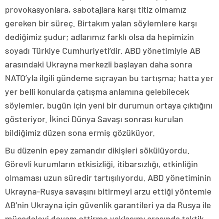
provokasyonlara, sabotajlara karşı titiz olmamız
gereken bir süreç. Birtakım yalan söylemlere karşı
dediğimiz şudur; adlarımız farklı olsa da hepimizin
soyadı Türkiye Cumhuriyeti’dir. ABD yönetimiyle AB
arasındaki Ukrayna merkezli başlayan daha sonra
NATO’yla ilgili gündeme sıçrayan bu tartışma; hatta yer
yer belli konularda çatışma anlamına gelebilecek
söylemler, bugün için yeni bir durumun ortaya çıktığını
gösteriyor. İkinci Dünya Savaşı sonrası kurulan
bildiğimiz düzen sona ermiş gözüküyor.
Bu düzenin epey zamandır dikişleri sökülüyordu.
Görevli kurumların etkisizliği, itibarsızlığı, etkinliğin
olmaması uzun süredir tartışılıyordu. ABD yönetiminin
Ukrayna-Rusya savaşını bitirmeyi arzu ettiği yöntemle
AB’nin Ukrayna için güvenlik garantileri ya da Rusya ile
mücadeleyi devam ettirme yaklaşımı arasında taktik