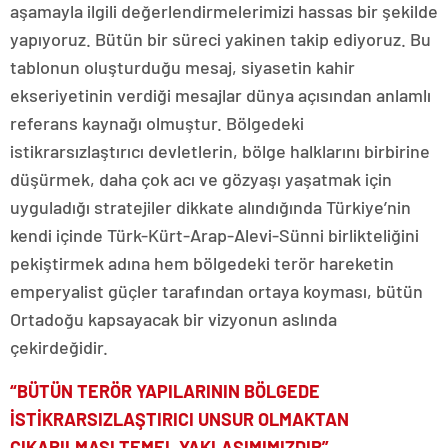
aşamayla ilgili değerlendirmelerimizi hassas bir şekilde
yapıyoruz. Bütün bir süreci yakinen takip ediyoruz. Bu
tablonun oluşturduğu mesaj, siyasetin kahir
ekseriyetinin verdiği mesajlar dünya açısından anlamlı
referans kaynağı olmuştur. Bölgedeki
istikrarsızlaştırıcı devletlerin, bölge halklarını birbirine
düşürmek, daha çok acı ve gözyaşı yaşatmak için
uyguladığı stratejiler dikkate alındığında Türkiye’nin
kendi içinde Türk-Kürt-Arap-Alevi-Sünni birlikteliğini
pekiştirmek adına hem bölgedeki terör hareketin
emperyalist güçler tarafından ortaya koyması, bütün
Ortadoğu kapsayacak bir vizyonun aslında
çekirdeğidir.
“BÜTÜN TERÖR YAPILARININ BÖLGEDE
İSTİKRARSIZLAŞTIRICI UNSUR OLMAKTAN
ÇIKARILMASI TEMEL YAKLAŞIMIMIZDIR”